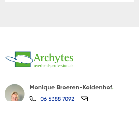
Monique Broeren-Koldenhof
06 5388 7092
monique@archytes.nl
Archytes