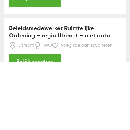
Beleidsmedewerker Ruimtelijke
Ordening – regio Utrecht – met auto
Utrecht
WO
Voeg toe aan favorieten
Bekijk vacature
Vergunningverlener Omgevingswet –
regio Drenthe – met auto
Assen
MBO
Voeg toe aan favorieten
Bekijk vacature