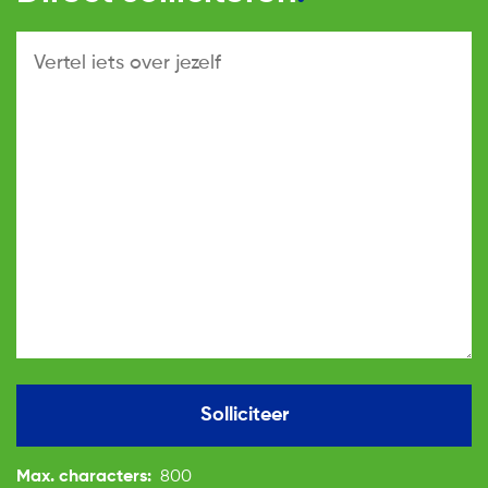
Solliciteer
Max. characters:
800