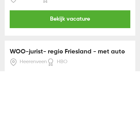
Bekijk vacature
WOO-jurist- regio Friesland - met auto
Heerenveen
HBO
Bekijk vacature
Casemanager Omgevingswet -
Noord-Nederland - met auto
Heerenveen
HBO