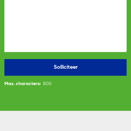
Solliciteer
Max. characters:
800