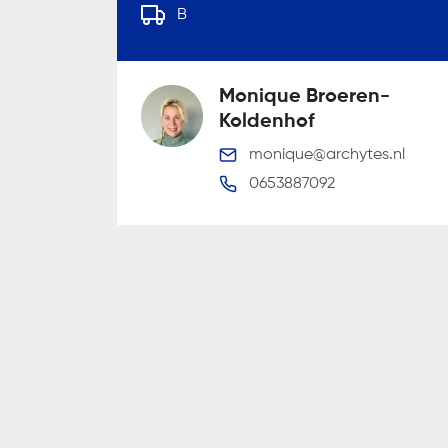
B
Wij gaan zorgvuldig om met uw per
Monique Broeren-
Koldenhof
monique@archytes.nl
0653887092