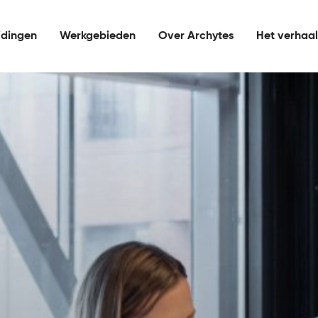
idingen
Werkgebieden
Over Archytes
Het verhaa