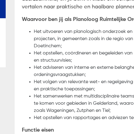
vertalen naar praktische en haalbare planne
soonsgegevens. Ik ga akkoord met de
privacyverklari
Waarvoor ben jij als Planoloog Ruimtelijke O
Het uitvoeren van planologisch onderzoek en h
projecten, in gemeenten zoals in de regio va
Doetinchem;
Het opstellen, coördineren en begeleiden van
en structuurvisies;
Het adviseren van interne en externe belangh
ordeningsvraagstukken;
Het volgen van relevante wet- en regelgeving 
en praktische toepassingen;
Het samenwerken met multidisciplinaire teams 
te komen voor gebieden in Gelderland, waaro
zoals Wageningen, Zutphen en Tiel;
Het opstellen van rapportages en adviezen te
Functie eisen