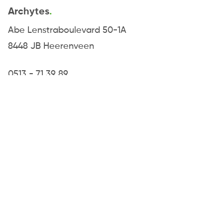
Archytes
Abe Lenstraboulevard 50-1A
8448 JB Heerenveen
0513 - 71 39 89
info@archytes.nl
© 2026 Archytes -
Website
&
uitzendsoftware:
Flexsoftware
Algemene voorwaarden
Privacybeleid