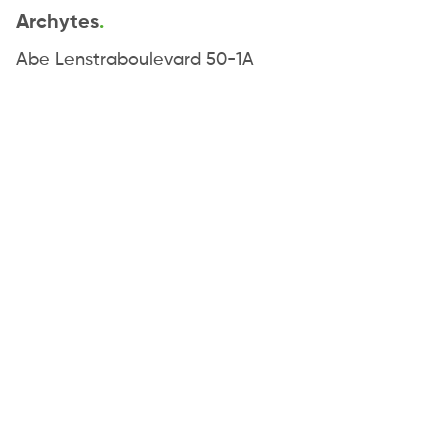
Archytes
Abe Lenstraboulevard 50-1A
8448 JB Heerenveen
0513 - 71 39 89
info@archytes.nl
© 2026 Archytes -
Website
&
uitzendsoftware:
Flexsoftware
Algemene voorwaarden
Privacybeleid