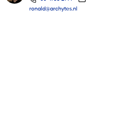
ronald@archytes.nl
Archytes
Abe Lenstraboulevard 50-1A
8448 JB Heerenveen
0513 - 71 39 89
info@archytes.nl
© 2026 Archytes -
Website
&
uitzendsoftware:
Flexsoftware