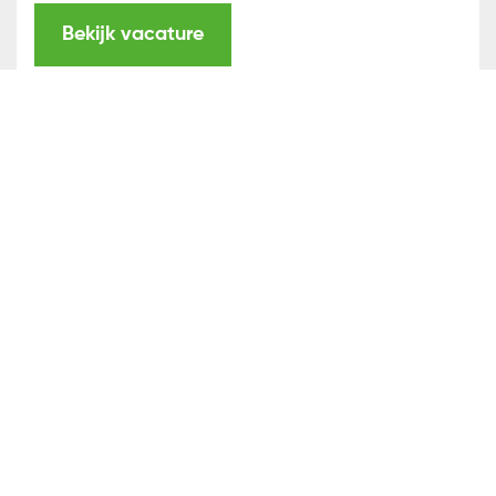
Bekijk vacature
Communicatieadviseur in de regio
Tilburg – met auto
Tilburg
HBO
Voeg toe aan favorieten
Bekijk vacature