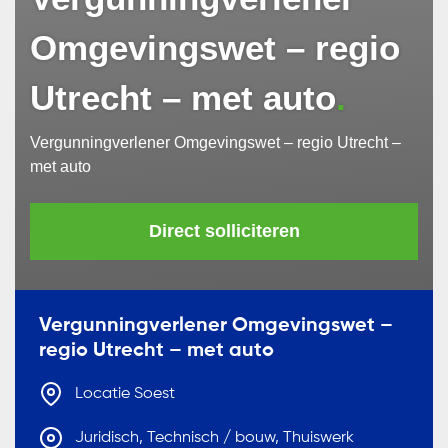
Omgevingswet – regio
Utrecht – met auto
Vergunningverlener Omgevingswet – regio Utrecht –
met auto
Wij gaan zorgvuldig om met uw
Direct solliciteren
persoonsgegevens. Ik ga akkoord met de
privacyverklaring
.
Vergunningverlener Omgevingswet –
regio Utrecht – met auto
Locatie Soest
Juridisch, Technisch / bouw, Thuiswerk