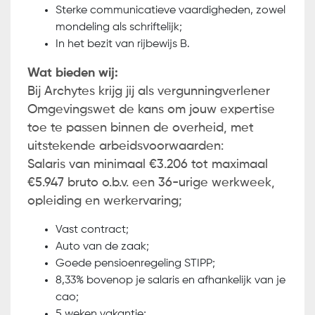
Sterke communicatieve vaardigheden, zowel
mondeling als schriftelijk;
In het bezit van rijbewijs B.
Wat bieden wij:
Bij Archytes krijg jij als vergunningverlener
Omgevingswet de kans om jouw expertise
toe te passen binnen de overheid, met
uitstekende arbeidsvoorwaarden:
Salaris van minimaal €3.206 tot maximaal
€5.947 bruto o.b.v. een 36-urige werkweek,
opleiding en werkervaring;
Vast contract;
Auto van de zaak;
Goede pensioenregeling STIPP;
8,33% bovenop je salaris en afhankelijk van je
cao;
5 weken vakantie;