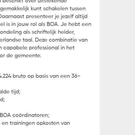
n beschikt over uitstekende
emakkelijk kunt schakelen tussen
aarnaast presenteer je jezelf altijd
el is in jouw rol als BOA. Je hebt een
deling als schriftelijk helder,
derlandse taal. Deze combinatie van
capabele professional in het
oor de gemeente.
4.224 bruto op basis van een 36-
lde tijd;
d;
 BOA coördinatoren;
n en trainingen opkosten van