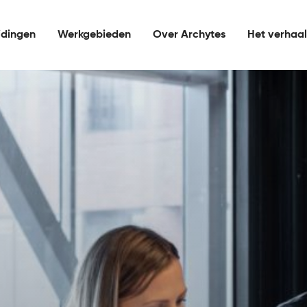
idingen
Werkgebieden
Over Archytes
Het verhaa