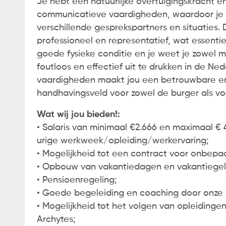
Je hebt een natuurlijke overtuigingskracht e
communicatieve vaardigheden, waardoor je g
verschillende gesprekspartners en situaties. D
professioneel en representatief, wat essentie
goede fysieke conditie en je weet je zowel mon
foutloos en effectief uit te drukken in de Ne
vaardigheden maakt jou een betrouwbare en 
handhavingsveld voor zowel de burger als v
Wat wij jou bieden!:
• Salaris van minimaal €2.666 en maximaal € 
urige werkweek/opleiding/werkervaring;
• Mogelijkheid tot een contract voor onbepaa
• Opbouw van vakantiedagen en vakantiegel
• Pensioenregeling;
• Goede begeleiding en coaching door onze
• Mogelijkheid tot het volgen van opleidinge
Archytes;