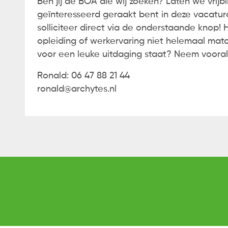
Ben jij de BOA die wij zoeken? Laten we vrijb
geïnteresseerd geraakt bent in deze vacature
solliciteer direct via de onderstaande knop!
opleiding of werkervaring niet helemaal mat
voor een leuke uitdaging staat? Neem vooral
Ronald: 06 47 88 21 44
ronald@archytes.nl