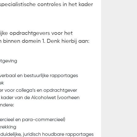
ecialistische controles in het kader
ng
.
ijke opdrachtgevers voor het
binnen domein 1. Denk hierbij aan:
etgeving
erbaal en bestuurlijke rapportages
ek
er voor collega’s en opdrachtgever
et kader van de Alcoholwet (voorheen
andere:
ercieel en para-commercieel)
rekking
duidelijke, juridisch houdbare rapportages