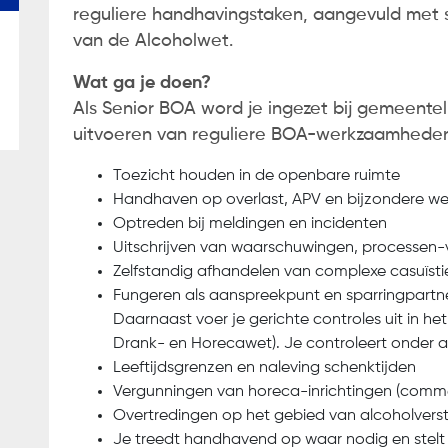
reguliere handhavingstaken, aangevuld met sp
van de Alcoholwet.
soonsgegevens. Ik ga akkoord met de
privacyverklari
Wat ga je doen?
Als Senior BOA word je ingezet bij gemeentel
uitvoeren van reguliere BOA-werkzaamheden 
Toezicht houden in de openbare ruimte
Handhaven op overlast, APV en bijzondere w
Optreden bij meldingen en incidenten
Uitschrijven van waarschuwingen, processen-v
Zelfstandig afhandelen van complexe casuïsti
Fungeren als aanspreekpunt en sparringpartn
Daarnaast voer je gerichte controles uit in h
Drank- en Horecawet). Je controleert onder 
Leeftijdsgrenzen en naleving schenktijden
Vergunningen van horeca-inrichtingen (comm
Overtredingen op het gebied van alcoholverst
Je treedt handhavend op waar nodig en stelt 