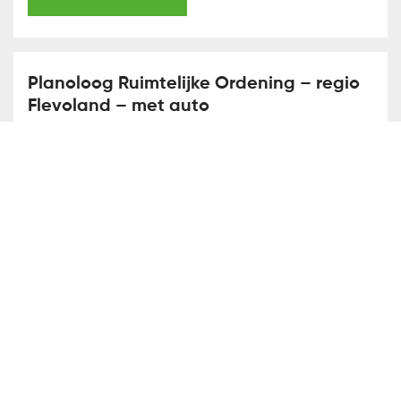
Planoloog Ruimtelijke Ordening – regio
Flevoland – met auto
Almere
WO
Voeg toe aan favorieten
Bekijk vacature
Communicatieadviseur in de regio Goes
– met auto
Goes
HBO
Voeg toe aan favorieten
Bekijk vacature