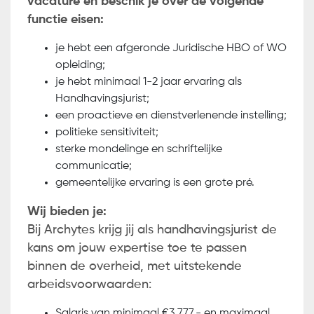
vacature en beschik je over de volgende
functie eisen:
je hebt een afgeronde Juridische HBO of WO
opleiding;
je hebt minimaal 1-2 jaar ervaring als
Handhavingsjurist;
een proactieve en dienstverlenende instelling;
politieke sensitiviteit;
sterke mondelinge en schriftelijke
communicatie;
gemeentelijke ervaring is een grote pré.
Wij bieden je:
Bij Archytes krijg jij als handhavingsjurist de
kans om jouw expertise toe te passen
binnen de overheid, met uitstekende
arbeidsvoorwaarden:
Salaris van minimaal €3.777,- en maximaal