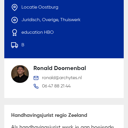
Locatie Oostburg
Juridisch, Overige, Thuiswerk
education HBO
B
Ronald Doornenbal
ronald@archytes.nl
06 47 88 21 44
Handhavingsjurist regio Zeeland
Als handhavingsjurist werk je aan boeiende