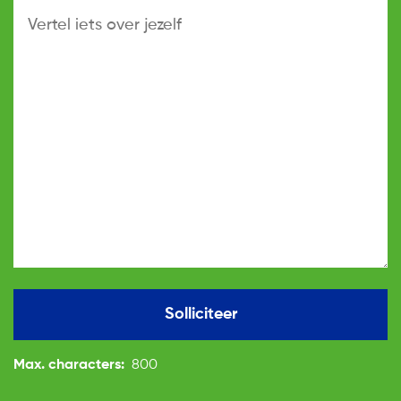
Solliciteer
Max. characters:
800