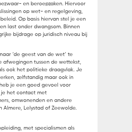
bezwaar- en beroepzaken. Hiervoor
lissingen op wet- en regelgeving,
ng
.
beleid. Op basis hiervan stel je een
 een last onder dwangsom. Binnen
ijke bijdrage op juridisch niveau bij
naar ‘de geest van de wet’ te
e afwegingen tussen de wettekst,
s ook het politieke draagvlak. Je
rken, zelfstandig maar ook in
 heb je een goed gevoel voor
 je het contact met
emers, omwonenden en andere
n Almere, Lelystad of Zeewolde.
opleiding, met specialismen als