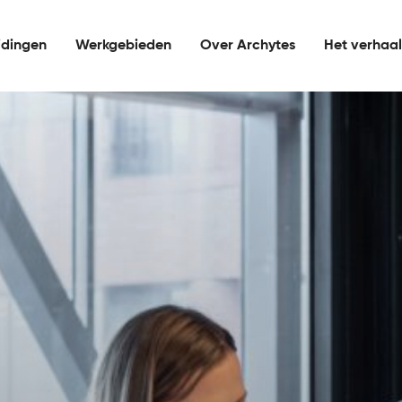
idingen
Werkgebieden
Over Archytes
Het verhaa