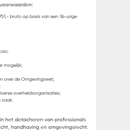
svoorwaarden:
751,- bruto op basis van een 36-urige
 cao;
ar mogelijk;
gen over de Omgevingswet;
;
iverse overheidsorganisaties;
e zaak.
 in het detacheren van professionals
icht, handhaving en omgevingsrecht.