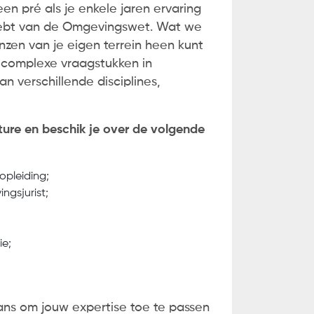
een pré als je enkele jaren ervaring
s hebt van de Omgevingswet. Wat we
renzen van je eigen terrein heen kunt
r complexe vraagstukken in
n verschillende disciplines,
ture en beschik je over de volgende
opleiding;
ngsjurist;
ie;
e kans om jouw expertise toe te passen