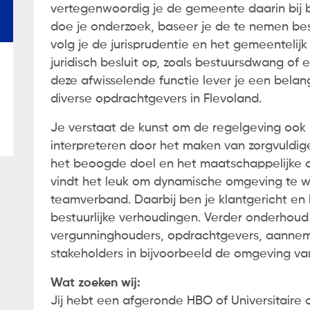
vertegenwoordig je de gemeente daarin bij 
doe je onderzoek, baseer je de te nemen bes
soonsgegevens. Ik ga akkoord met de
privacyverklari
volg je de jurisprudentie en het gemeentelijk 
juridisch besluit op, zoals bestuursdwang of
deze afwisselende functie lever je een belangr
diverse opdrachtgevers in Flevoland.
Je verstaat de kunst om de regelgeving ook 
interpreteren door het maken van zorgvuldig
het beoogde doel en het maatschappelijke al
vindt het leuk om dynamische omgeving te we
teamverband. Daarbij ben je klantgericht en
bestuurlijke verhoudingen. Verder onderhoud
vergunninghouders, opdrachtgevers, aann
stakeholders in bijvoorbeeld de omgeving va
Wat zoeken wij:
Jij hebt een afgeronde HBO of Universitaire 