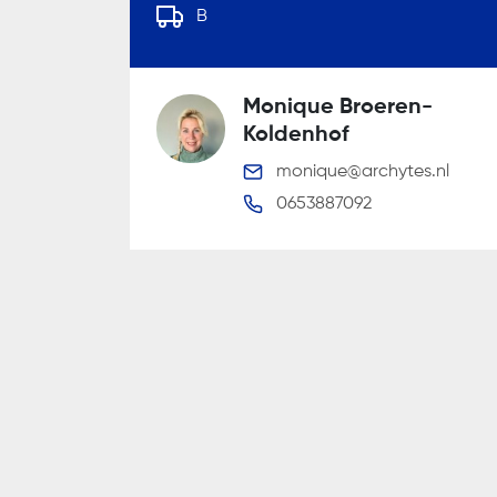
B
Wij gaan zorgvuldig om met uw per
Monique Broeren-
Koldenhof
monique@archytes.nl
0653887092