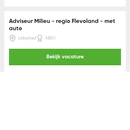
Adviseur Milieu - regio Flevoland - met
auto
Lelystad
HBO
Bekijk vacature
Adviseur Milieu - regio Drenthe - met
auto
Assen
HBO
Bekijk vacature