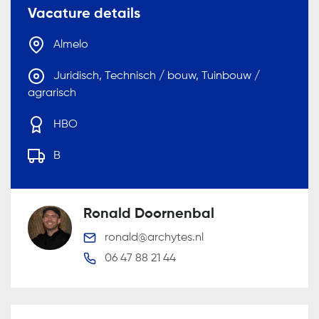
Vacature details
Almelo
Juridisch, Technisch / bouw, Tuinbouw /
agrarisch
HBO
B
Ronald Doornenbal
ronald@archytes.nl
06 47 88 21 44