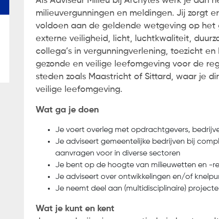
Als Adviseur Milieu bij Archytes werk je aan
milieuvergunningen en meldingen. Jij zorgt er
soonsgegevens. Ik ga akkoord met de
privacyverklari
voldoen aan de geldende wetgeving op het g
externe veiligheid, licht, luchtkwaliteit, du
collega’s in vergunningverlening, toezicht en
gezonde en veilige leefomgeving voor de reg
steden zoals Maastricht of Sittard, waar je 
veilige leefomgeving.
Wat ga je doen
Je voert overleg met opdrachtgevers, bedrijve
Je adviseert gemeentelijke bedrijven bij co
aanvragen voor in diverse sectoren
Je bent op de hoogte van milieuwetten en -re
Je adviseert over ontwikkelingen en/of knelpun
Je neemt deel aan (multidisciplinaire) project
Wat je kunt en kent