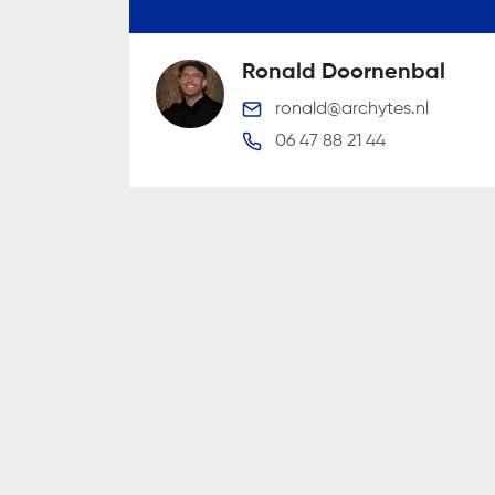
Wij gaan zorgvuldig om met uw per
Ronald Doornenbal
ronald@archytes.nl
06 47 88 21 44