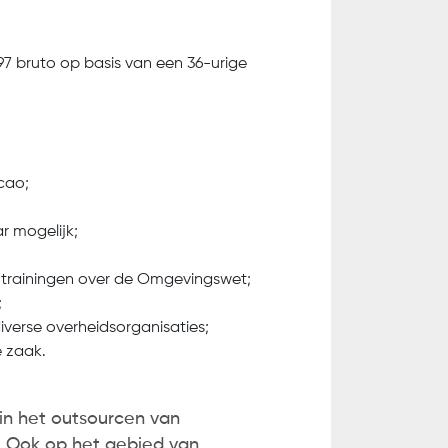
97 bruto op basis van een 36-urige
 cao;
ar mogelijk;
f trainingen over de Omgevingswet;
;
iverse overheidsorganisaties;
e zaak.
 in het outsourcen van
. Ook op het gebied van