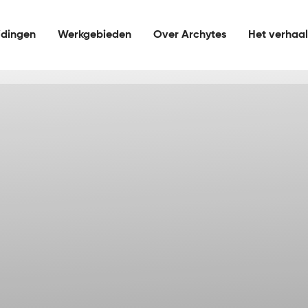
idingen
Werkgebieden
Over Archytes
Het verhaa