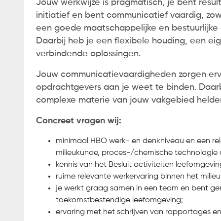
Jouw werkwijze is pragmatisch, je bent resul
initiatief en bent communicatief vaardig, zowe
een goede maatschappelijke en bestuurlijke 
Daarbij heb je een flexibele houding, een ei
verbindende oplossingen.
Jouw communicatievaardigheden zorgen ervo
opdrachtgevers aan je weet te binden. Daarbij
complexe materie van jouw vakgebied helde
Concreet vragen wij:
minimaal HBO werk- en denkniveau en een rel
milieukunde, proces-/chemische technologie of
kennis van het Besluit activiteiten leefomgev
ruime relevante werkervaring binnen het milieu
je werkt graag samen in een team en bent ge
toekomstbestendige leefomgeving;
ervaring met het schrijven van rapportages e