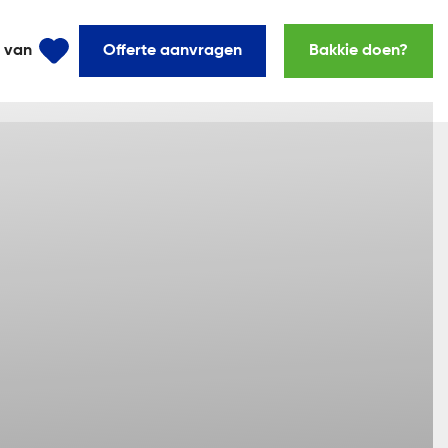
l van
Offerte aanvragen
Bakkie doen?