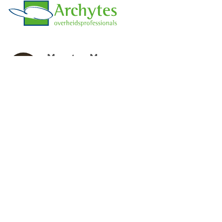
Maarten Muns
0513 - 71 39 89
maarten@archytes.nl
Archytes
Abe Lenstraboulevard 50-1A
8448 JB Heerenveen
0513 - 71 39 89
info@archytes.nl