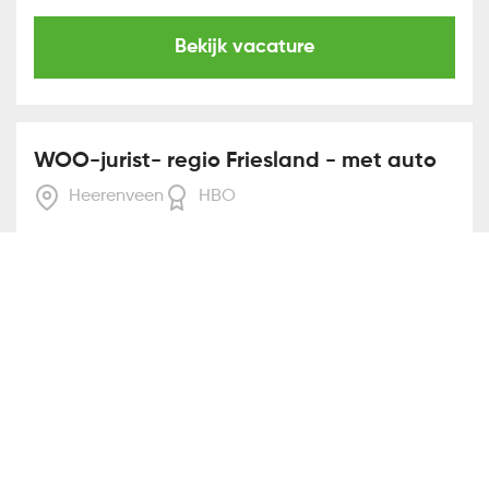
Bekijk vacature
WOO-jurist- regio Friesland - met auto
Heerenveen
HBO
Bekijk vacature
Casemanager Omgevingswet -
Noord-Nederland - met auto
Heerenveen
HBO